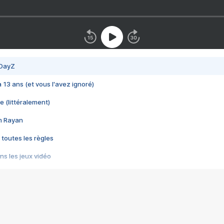
 DayZ
 a 13 ans (et vous l'avez ignoré)
e (littéralement)
im Rayan
 toutes les règles
s les jeux vidéo
us choquant de Rockstar ? - Le scandale BULLY
e plus moche de Steam
du RÊVE tourne au CAUCHEMAR