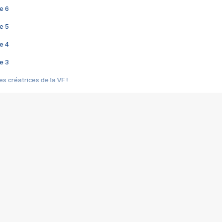
e 6
e 5
e 4
e 3
s créatrices de la VF !
e 2
e 1
e Mektoub My Love arrive enfin ! Rencontre avec Shaïn Boumedine et Sal
i : après Toni en famille
elle réalise le bouleversant Dites lui que je l'aime
ais ! Rencontre autour de Vie privée de Rebecca Zlotowski
 de Marguerite, Grave... Rencontre avec Ella Rumpf