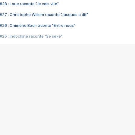
28 : Lorie raconte "Je vais vite"
#27 : Christophe Willem raconte "Jacques a dit"
#26 : Chimène Badi raconte "Entre nous"
#25 : Indochine raconte "3e sexe"
#24 : Zaho raconte "C'est chelou"
#23 : Patrick Bruel raconte "Au café des délices"
#22 : Kyo raconte "Le chemin"
#21 : Nolwenn Leroy raconte "Cassé"
#20 : Patrick Hernandez raconte "Born to be alive"
#19 : Lorie raconte "Près de moi"
#18 : Michael Jones raconte "A nos actes manqués" (avec Jean-Jacque
#17 : Khaled raconte "Aïcha"
#16 : Corneille raconte "Parce qu'on vient de loin"