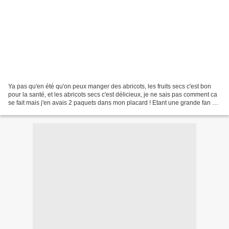
Ya pas qu'en été qu'on peux manger des abricots, les fruits secs c'est bon
pour la santé, et les abricots secs c'est délicieux, je ne sais pas comment ca
se fait mais j'en avais 2 paquets dans mon placard ! Etant une grande fan de
la cuisine sucrée salée,...