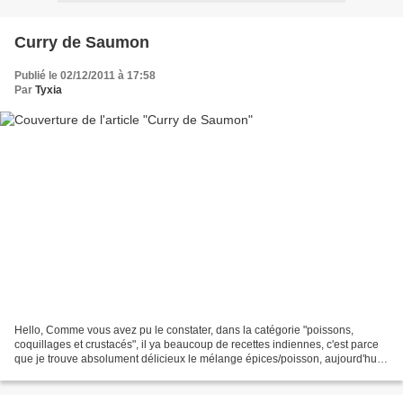
Curry de Saumon
Publié le 02/12/2011 à 17:58
Par
Tyxia
Hello, Comme vous avez pu le constater, dans la catégorie "poissons,
coquillages et crustacés", il ya beaucoup de recettes indiennes, c'est parce
que je trouve absolument délicieux le mélange épices/poisson, aujourd'hui
je ne déroge pas à la règle mais...