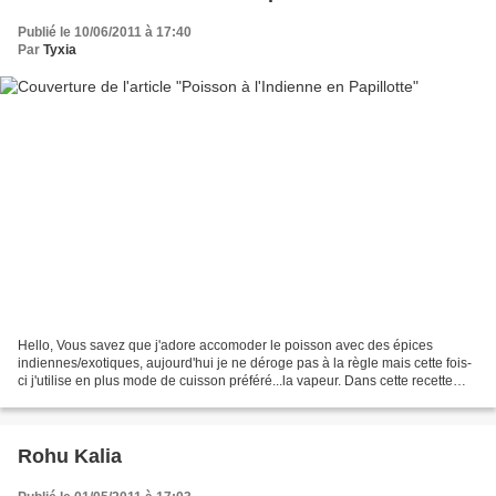
Publié le 10/06/2011 à 17:40
Par
Tyxia
Hello, Vous savez que j'adore accomoder le poisson avec des épices
indiennes/exotiques, aujourd'hui je ne déroge pas à la règle mais cette fois-
ci j'utilise en plus mode de cuisson préféré...la vapeur. Dans cette recette
j'utilise de l'huile de moutarde,...
Rohu Kalia