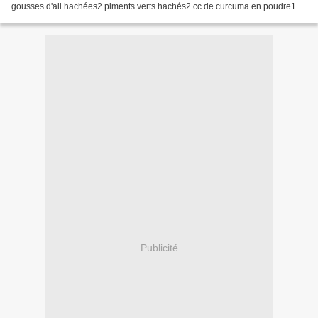
gousses d'ail hachées2 piments verts hachés2 cc de curcuma en poudre1 cc
de coriandre en poudre1 cc de cumin...
Publicité