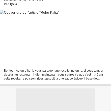
Publié le 01/05/2011 à 17:03
Par
Tyxia
Bonjour, Aujourd'hui je vous partager une recette Indienne, si vous tomber
dessus au restaurant indien maintenant vous saurez ce que c'est !! :) Dans
cette recette, le poisson frit est associé à une sauce épicée à base de
fromage blanc. A la base le rohu...