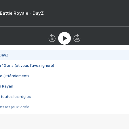
 Battle Royale - DayZ
 DayZ
 a 13 ans (et vous l'avez ignoré)
e (littéralement)
im Rayan
 toutes les règles
s les jeux vidéo
us choquant de Rockstar ? - Le scandale BULLY
e plus moche de Steam