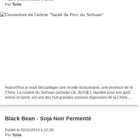
Par
Tyxia
Aujourd'hui je vous fait partager une recette sichuanaise, une province de la
Chine. La cuisine du Sichuan (sìchuān cài, 四川菜 ), réputée pour son goût
relevé et épicé, est une des huit grandes cuisines régionales de la Chine,
groupées parfois en quatre...
Black Bean - Soja Noir Fermenté
Publié le 02/11/2014 à 12:20
Par
Tyxia