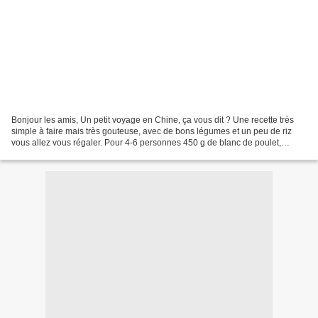
Bonjour les amis, Un petit voyage en Chine, ça vous dit ? Une recette très
simple à faire mais très gouteuse, avec de bons légumes et un peu de riz
vous allez vous régaler. Pour 4-6 personnes 450 g de blanc de poulet,
coupés en cubes 5 cs d'huile 1/2...