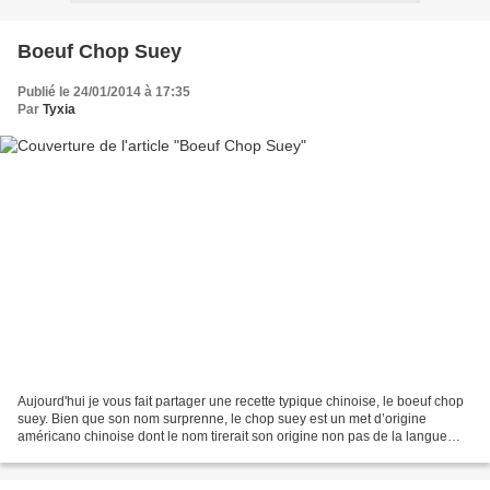
Boeuf Chop Suey
Publié le 24/01/2014 à 17:35
Par
Tyxia
Aujourd'hui je vous fait partager une recette typique chinoise, le boeuf chop
suey. Bien que son nom surprenne, le chop suey est un met d’origine
américano chinoise dont le nom tirerait son origine non pas de la langue
chinoise mais, plutôt du langage...