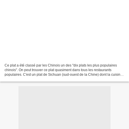
Ce plat a été classé par les Chinois un des "dix plats les plus populaires
chinois". On peut trouver ce plat quasiment dans tous les restaurants
populaires. C'est un plat de Sichuan (sud-ouest de la Chine) dont la cuisine
est connue par sa richesse d'arômes,...