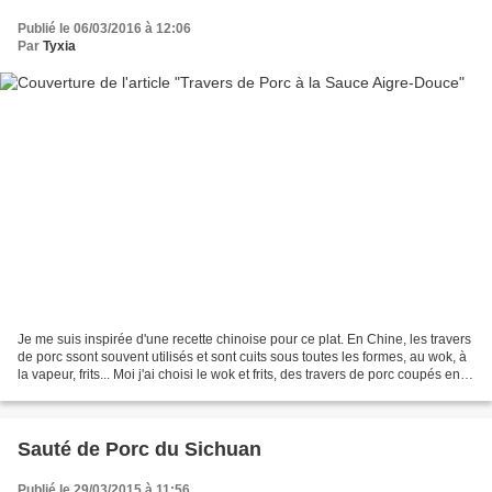
Publié le 06/03/2016 à 12:06
Par
Tyxia
Je me suis inspirée d'une recette chinoise pour ce plat. En Chine, les travers
de porc ssont souvent utilisés et sont cuits sous toutes les formes, au wok, à
la vapeur, frits... Moi j'ai choisi le wok et frits, des travers de porc coupés en
cubes, une...
Sauté de Porc du Sichuan
Publié le 29/03/2015 à 11:56