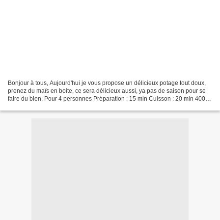
Bonjour à tous, Aujourd'hui je vous propose un délicieux potage tout doux,
prenez du maïs en boite, ce sera délicieux aussi, ya pas de saison pour se
faire du bien. Pour 4 personnes Préparation : 15 min Cuisson : 20 min 400 g
de maïs doux 1 oignon 1 branche...