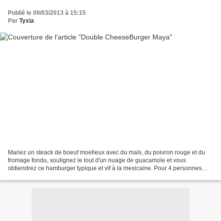
Publié le 09/03/2013 à 15:15
Par
Tyxia
Mariez un steack de boeuf moelleux avec du maïs, du poivron rouge et du
fromage fondu, soulignez le tout d'un nuage de guacamole et vous
obtiendrez ce hamburger typique et vif à la mexicaine. Pour 4 personnes
Ingredients 4 pains à hamburger 250 g de boeuf...