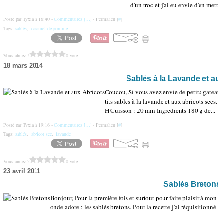
d'un troc et j'ai eu envie d'en mett
Posté par Tyxia à 16:40 -
Commentaires [
…
]
- Permalien [
#
]
Tags:
sablés
,
caramel de pomme
Vous aimez ?
0 vote
18 mars 2014
Sablés à la Lavande et a
Coucou, Si vous avez envie de petits gatea
tits sablés à la lavande et aux abricots sec
H Cuisson : 20 min Ingredients 180 g de...
Posté par Tyxia à 19:16 -
Commentaires [
…
]
- Permalien [
#
]
Tags:
sablés
,
abricot sec
,
lavande
Vous aimez ?
0 vote
23 avril 2011
Sablés Breton
Bonjour, Pour la première fois et surtout pour faire plaisir à mon
onde adore : les sablés bretons. Pour la recette j'ai réquisitionn