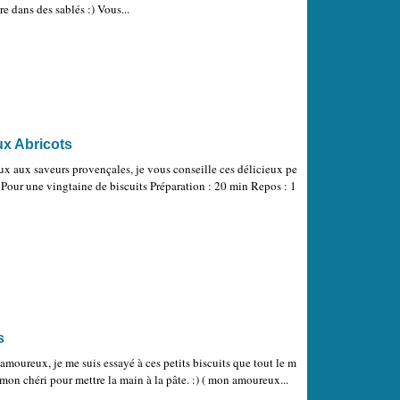
re dans des sablés :) Vous...
ux Abricots
ux aux saveurs provençales, je vous conseille ces délicieux pe
s. Pour une vingtaine de biscuits Préparation : 20 min Repos : 1
s
 amoureux, je me suis essayé à ces petits biscuits que tout le m
é mon chéri pour mettre la main à la pâte. :) ( mon amoureux...