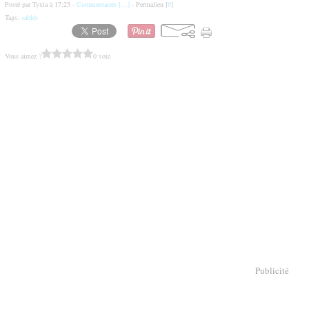
Posté par Tyxia à 17:25 -
Commentaires [
…
]
- Permalien [
#
]
Tags:
sablés
Vous aimez ?
0 vote
Publicité