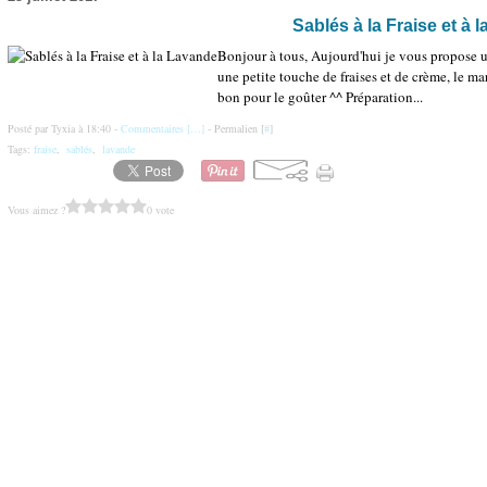
Sablés à la Fraise et à 
Bonjour à tous, Aujourd'hui je vous propose une
une petite touche de fraises et de crème, le mar
bon pour le goûter ^^ Préparation...
Posté par Tyxia à 18:40 -
Commentaires [
…
]
- Permalien [
#
]
Tags:
fraise
,
sablés
,
lavande
Vous aimez ?
0 vote