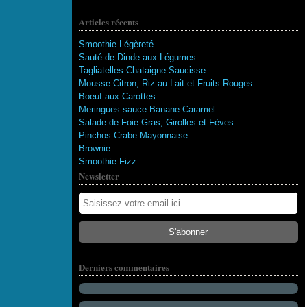
Articles récents
Smoothie Légèreté
Sauté de Dinde aux Légumes
Tagliatelles Chataigne Saucisse
Mousse Citron, Riz au Lait et Fruits Rouges
Boeuf aux Carottes
Meringues sauce Banane-Caramel
Salade de Foie Gras, Girolles et Fèves
Pinchos Crabe-Mayonnaise
Brownie
Smoothie Fizz
Newsletter
115 abonnés
Derniers commentaires