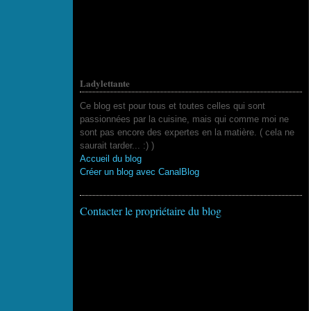
Ladylettante
Ce blog est pour tous et toutes celles qui sont
passionnées par la cuisine, mais qui comme moi ne
sont pas encore des expertes en la matière. ( cela ne
saurait tarder... :) )
Accueil du blog
Créer un blog avec CanalBlog
Contacter le propriétaire du blog