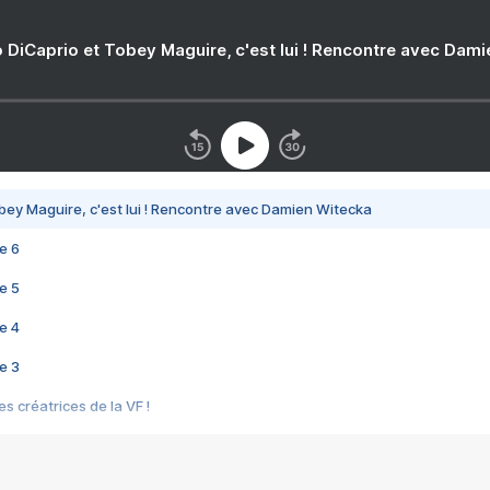
 DiCaprio et Tobey Maguire, c'est lui ! Rencontre avec Dam
bey Maguire, c'est lui ! Rencontre avec Damien Witecka
e 6
e 5
e 4
e 3
s créatrices de la VF !
e 2
e 1