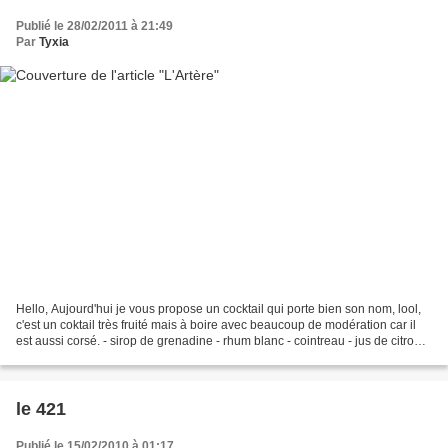
Publié le 28/02/2011 à 21:49
Par
Tyxia
Hello, Aujourd'hui je vous propose un cocktail qui porte bien son nom, lool,
c'est un coktail très fruité mais à boire avec beaucoup de modération car il
est aussi corsé. - sirop de grenadine - rhum blanc - cointreau - jus de citron
Dans un shaker, mélanger...
le 421
Publié le 15/02/2010 à 01:17