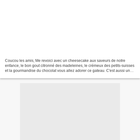
Coucou les amis, Me revoici avec un cheesecake aux saveurs de notre
enfance, le bon gout citronné des madeleines, le crémeux des petits-suisses
et la gourmandise du chocolat vous allez adorer ce gateau. C'est aussi une
bonne idée pour utiliser des medeleines...