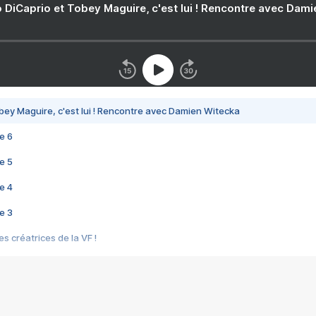
 DiCaprio et Tobey Maguire, c'est lui ! Rencontre avec Dam
bey Maguire, c'est lui ! Rencontre avec Damien Witecka
e 6
e 5
e 4
e 3
s créatrices de la VF !
e 2
e 1
e Mektoub My Love arrive enfin ! Rencontre avec Shaïn Boumedine et Sal