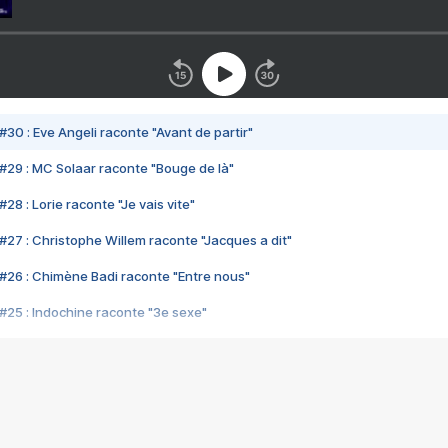
#30 : Eve Angeli raconte "Avant de partir"
#29 : MC Solaar raconte "Bouge de là"
28 : Lorie raconte "Je vais vite"
#27 : Christophe Willem raconte "Jacques a dit"
#26 : Chimène Badi raconte "Entre nous"
#25 : Indochine raconte "3e sexe"
#24 : Zaho raconte "C'est chelou"
#23 : Patrick Bruel raconte "Au café des délices"
#22 : Kyo raconte "Le chemin"