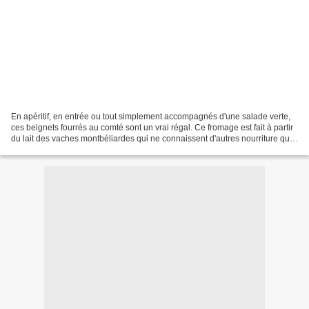
En apéritif, en entrée ou tout simplement accompagnés d'une salade verte,
ces beignets fourrés au comté sont un vrai régal. Ce fromage est fait à partir
du lait des vaches montbéliardes qui ne connaissent d'autres nourriture que
l'herbe fraîche des pâturages...