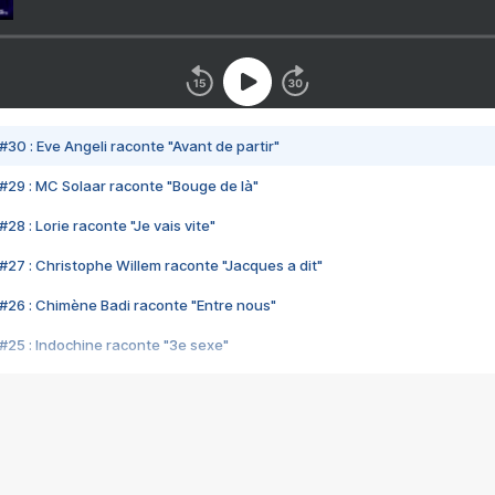
#30 : Eve Angeli raconte "Avant de partir"
#29 : MC Solaar raconte "Bouge de là"
28 : Lorie raconte "Je vais vite"
#27 : Christophe Willem raconte "Jacques a dit"
#26 : Chimène Badi raconte "Entre nous"
#25 : Indochine raconte "3e sexe"
#24 : Zaho raconte "C'est chelou"
#23 : Patrick Bruel raconte "Au café des délices"
#22 : Kyo raconte "Le chemin"