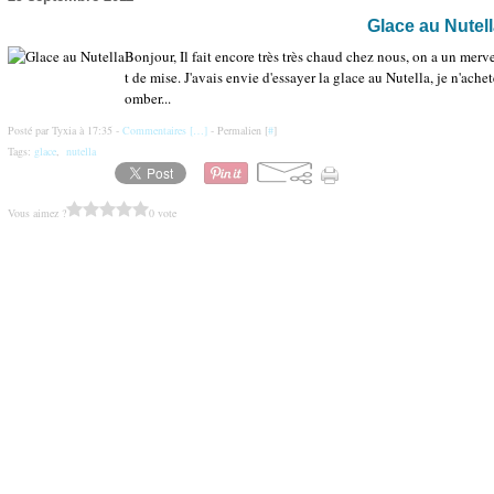
Glace au Nutell
Bonjour, Il fait encore très très chaud chez nous, on a un mer
t de mise. J'avais envie d'essayer la glace au Nutella, je n'ach
omber...
Posté par Tyxia à 17:35 -
Commentaires [
…
]
- Permalien [
#
]
Tags:
glace
,
nutella
Vous aimez ?
0 vote