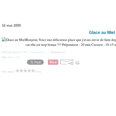
16 mai 2009
Glace au Miel
Bonjour, Voici une délicieuse glace que j'avais envie de faire depu
car elle est trop bonne !!!! Préparation : 20 min Cuisson : 10-15 m
Posté par Tyxia à 17:39 -
Commentaires [
…
]
- Permalien [
#
]
Tags:
glace
,
miel
Vous aimez ?
0 vote