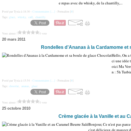
e repas avec du whisky, de la chantilly,...
Posté par Tyxia à 18:30 -
Commentaires [
…
]
- Permalien [
#
]
Tags:
glace
,
whisky
,
café
,
chantilly
Vous aimez ?
0 vote
20 mars 2011
Rondelles d'Ananas à la Cardamome et s
Hello, On a 
ci une idée 
oici Ma Vers
n : 5h Turbi
Posté par Tyxia à 15:54 -
Commentaires [
…
]
- Permalien [
#
]
Tags:
chocolat
,
ananas
,
glace
Vous aimez ?
0 vote
25 octobre 2010
Crème glacée à la Vanille et au 
Bonjour, Ce n'est pas parce 
c'est délicieux de manger d