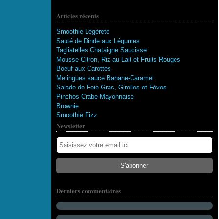
Articles récents
Smoothie Légèreté
Sauté de Dinde aux Légumes
Tagliatelles Chataigne Saucisse
Mousse Citron, Riz au Lait et Fruits Rouges
Boeuf aux Carottes
Meringues sauce Banane-Caramel
Salade de Foie Gras, Girolles et Fèves
Pinchos Crabe-Mayonnaise
Brownie
Smoothie Fizz
Newsletter
115 abonnés
Derniers commentaires