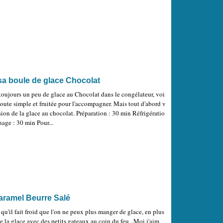
a boule de glace Chocolat
toujours un peu de glace au Chocolat dans le congélateur, voi
toute simple et fruitée pour l'accompagner. Mais tout d'abord v
ion de la glace au chocolat. Préparation : 30 min Réfrigératio
nage : 30 min Pour...
Caramel Beurre Salé
qu'il fait froid que l'on ne peux plus manger de glace, en plus
e la glace avec des petits gateaux au coin du feu...Moi j'aim