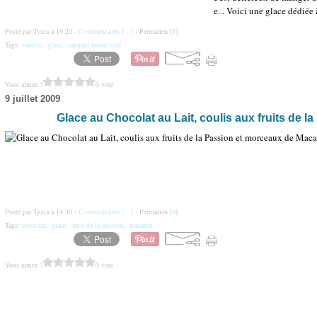
e... Voici une glace dédiée 
Posté par Tyxia à 19:20 -
Commentaires [
…
]
- Permalien [
#
]
Tags:
vanille
,
glace
,
caramel beurre salé
Vous aimez ?
0 vote
9 juillet 2009
Glace au Chocolat au Lait, coulis aux fruits de 
Posté par Tyxia à 14:30 -
Commentaires [
…
]
- Permalien [
#
]
Tags:
chocolat
,
glace
,
fruit de la passion
,
macaron
Vous aimez ?
0 vote