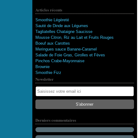
Articles récents
Smoothie Légèreté
Sauté de Dinde aux Légumes
Tagliatelles Chataigne Saucisse
Mousse Citron, Riz au Lait et Fruits Rouges
Boeuf aux Carottes
Meringues sauce Banane-Caramel
Salade de Foie Gras, Girolles et Fèves
Pinchos Crabe-Mayonnaise
Brownie
Smoothie Fizz
Newsletter
115 abonnés
Derniers commentaires