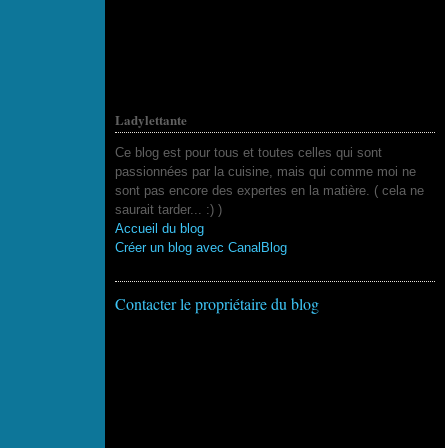
Ladylettante
Ce blog est pour tous et toutes celles qui sont
passionnées par la cuisine, mais qui comme moi ne
sont pas encore des expertes en la matière. ( cela ne
saurait tarder... :) )
Accueil du blog
Créer un blog avec CanalBlog
Contacter le propriétaire du blog