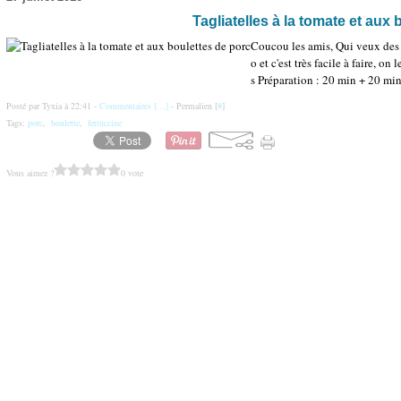
Tagliatelles à la tomate et aux
Coucou les amis, Qui veux des bo
o et c'est très facile à faire, o
s Préparation : 20 min + 20 min
Posté par Tyxia à 22:41 -
Commentaires [
…
]
- Permalien [
#
]
Tags:
porc
,
boulette
,
fettuccine
Vous aimez ?
0 vote