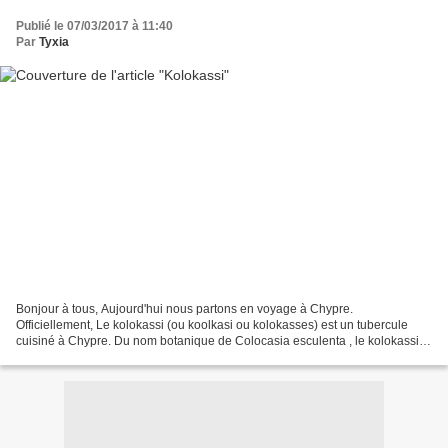
Publié le 07/03/2017 à 11:40
Par
Tyxia
Bonjour à tous, Aujourd'hui nous partons en voyage à Chypre.
Officiellement, Le kolokassi (ou koolkasi ou kolokasses) est un tubercule
cuisiné à Chypre. Du nom botanique de Colocasia esculenta , le kolokassi
est une plante de la famille des Aracées, généralement...