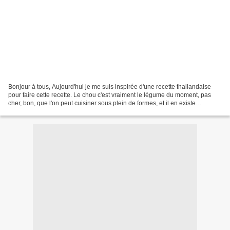
Bonjour à tous, Aujourd'hui je me suis inspirée d'une recette thailandaise
pour faire cette recette. Le chou c'est vraiment le légume du moment, pas
cher, bon, que l'on peut cuisiner sous plein de formes, et il en existe
tellement de variétés, moi j'adore...