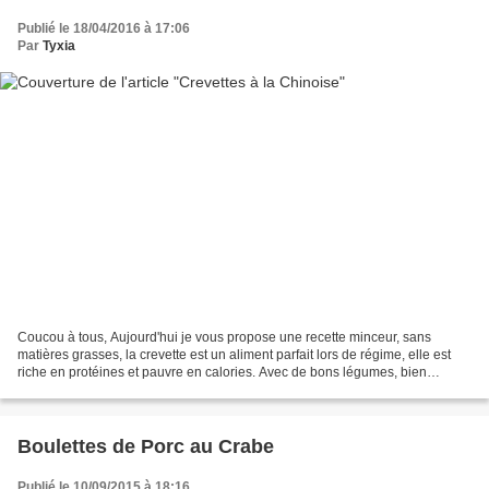
Publié le 18/04/2016 à 17:06
Par
Tyxia
Coucou à tous, Aujourd'hui je vous propose une recette minceur, sans
matières grasses, la crevette est un aliment parfait lors de régime, elle est
riche en protéines et pauvre en calories. Avec de bons légumes, bien
choisis, voyage vers l'Asie garantie...
Boulettes de Porc au Crabe
Publié le 10/09/2015 à 18:16