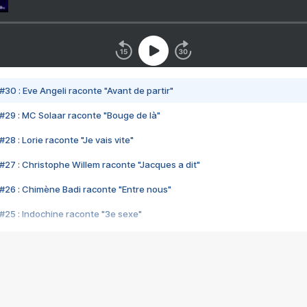
#30 : Eve Angeli raconte "Avant de partir"
#29 : MC Solaar raconte "Bouge de là"
28 : Lorie raconte "Je vais vite"
#27 : Christophe Willem raconte "Jacques a dit"
#26 : Chimène Badi raconte "Entre nous"
#25 : Indochine raconte "3e sexe"
#24 : Zaho raconte "C'est chelou"
#23 : Patrick Bruel raconte "Au café des délices"
#22 : Kyo raconte "Le chemin"