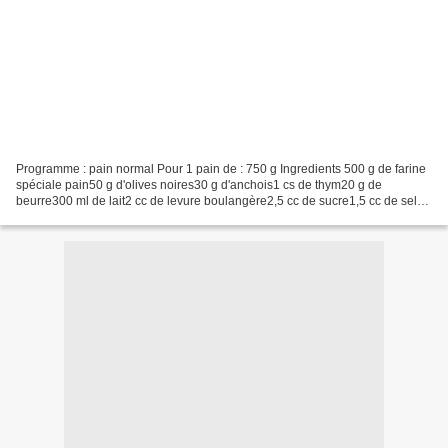
Programme : pain normal Pour 1 pain de : 750 g Ingredients 500 g de farine
spéciale pain50 g d'olives noires30 g d'anchois1 cs de thym20 g de
beurre300 ml de lait2 cc de levure boulangère2,5 cc de sucre1,5 cc de sel
Préparation Versez le lait, le beurre...