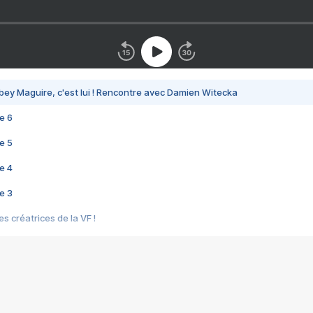
bey Maguire, c'est lui ! Rencontre avec Damien Witecka
e 6
e 5
e 4
e 3
s créatrices de la VF !
e 2
e 1
e Mektoub My Love arrive enfin ! Rencontre avec Shaïn Boumedine et Sal