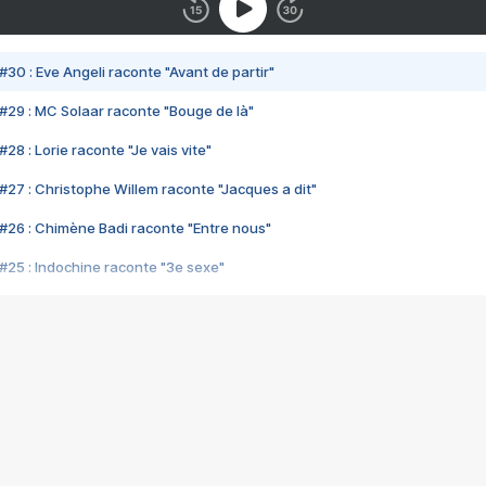
#30 : Eve Angeli raconte "Avant de partir"
#29 : MC Solaar raconte "Bouge de là"
28 : Lorie raconte "Je vais vite"
#27 : Christophe Willem raconte "Jacques a dit"
#26 : Chimène Badi raconte "Entre nous"
#25 : Indochine raconte "3e sexe"
#24 : Zaho raconte "C'est chelou"
#23 : Patrick Bruel raconte "Au café des délices"
#22 : Kyo raconte "Le chemin"
#21 : Nolwenn Leroy raconte "Cassé"
#20 : Patrick Hernandez raconte "Born to be alive"