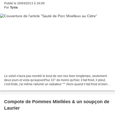
Publié le 26/04/2013 à 18:09
Par
Tyxia
Le soleil n'aura pas montré le bout de son nez bien longtemps, seulement
deux jours et voila qu'aujourd'hui 10° de moins qu'hier, il fait froid, il pleut,
c'est triste, j'ai même rallumé un radiateur ^^ Alors quand il fait froid et bien
moi j'ai envie...
Compote de Pommes Miellées & un soupçon de
Laurier