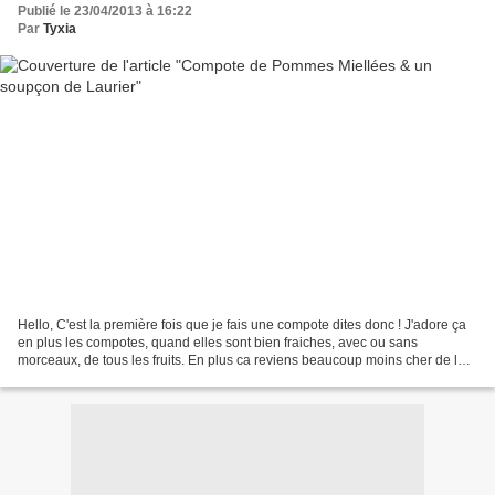
Publié le 23/04/2013 à 16:22
Par
Tyxia
Hello, C'est la première fois que je fais une compote dites donc ! J'adore ça
en plus les compotes, quand elles sont bien fraiches, avec ou sans
morceaux, de tous les fruits. En plus ca reviens beaucoup moins cher de les
faire soi-même, je ne comprends...