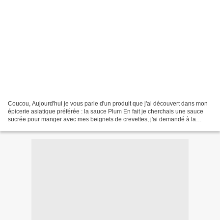
Coucou, Aujourd'hui je vous parle d'un produit que j'ai découvert dans mon
épicerie asiatique préférée : la sauce Plum En fait je cherchais une sauce
sucrée pour manger avec mes beignets de crevettes, j'ai demandé à la
vendeuse de l'épicerie qui m'a dirigé...