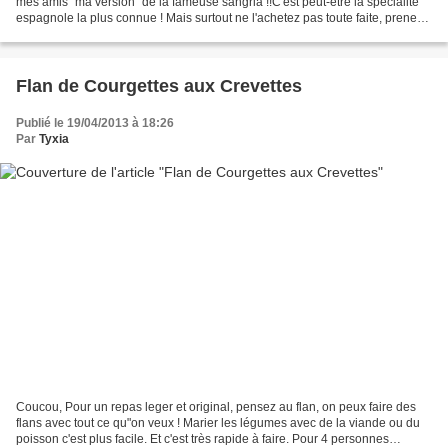
mes amis "ma version" de la fameuse sangria !!C'est peut-être la spécialité
espagnole la plus connue ! Mais surtout ne l'achetez pas toute faite, prenez
le temps de faire macerer...
Flan de Courgettes aux Crevettes
Publié le 19/04/2013 à 18:26
Par
Tyxia
Coucou, Pour un repas leger et original, pensez au flan, on peux faire des
flans avec tout ce qu"on veux ! Marier les légumes avec de la viande ou du
poisson c'est plus facile. Et c'est très rapide à faire. Pour 4 personnes