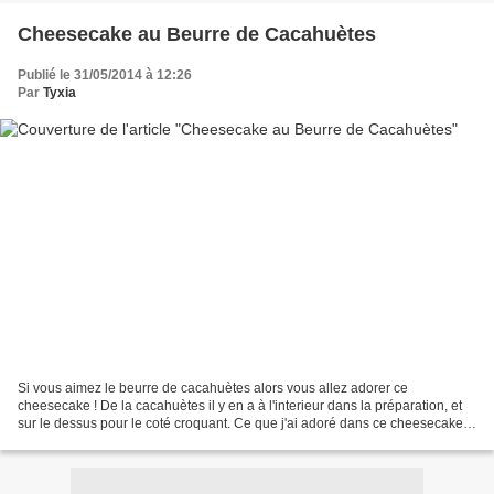
Cheesecake au Beurre de Cacahuètes
Publié le 31/05/2014 à 12:26
Par
Tyxia
Si vous aimez le beurre de cacahuètes alors vous allez adorer ce
cheesecake ! De la cacahuètes il y en a à l'interieur dans la préparation, et
sur le dessus pour le coté croquant. Ce que j'ai adoré dans ce cheesecake a
part son bon gout de cacahuètes...