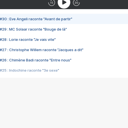
#30 : Eve Angeli raconte "Avant de partir"
#29 : MC Solaar raconte "Bouge de là"
28 : Lorie raconte "Je vais vite"
#27 : Christophe Willem raconte "Jacques a dit"
#26 : Chimène Badi raconte "Entre nous"
#25 : Indochine raconte "3e sexe"
#24 : Zaho raconte "C'est chelou"
#23 : Patrick Bruel raconte "Au café des délices"
#22 : Kyo raconte "Le chemin"
#21 : Nolwenn Leroy raconte "Cassé"
#20 : Patrick Hernandez raconte "Born to be alive"