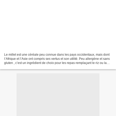
Le millet est une céréale peu connue dans les pays occidentaux, mais dont
l’Afrique et l’Asie ont compris ses vertus et son utilité. Peu allergène et sans
gluten , c’est un ingrédient de choix pour les repas remplaçant le riz ou la
semoule ! Le millet...