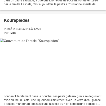
dans un cadre sauvage, à quelque kilomètres de l'Ocean. Fondé en 1926
par la famille Lesbats, c'est aujourd'hui le petit fils Christophe assisté de
Pascale son épouse qui officie...
Kourapiedes
Publié le 06/06/2014 à 12:20
Par
Tyxia
Fondant litteralement dans la bouche, ces petits gateaux grecs se dégustent
avec du thé, du café, une liqueur ou simplement avec un verre d'eau glacée.
Il faut les manger au- dessus d'une assiette ou n'en faire qu'une bouchée