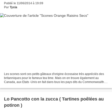
Publié le 11/06/2014 à 19:09
Par
Tyxia
Les scones sont ces petits gâteaux d'origine écossaise très appréciés des
britanniques pour le fameux tea time. Mais on en trouve également au
Canada, aux Etats -Unis en fait dans tous les pays dits du Commonwealth.
Très faciles à réaliser ils se dégustent...
Lo Pancotto con la zucca ( Tartines poêlées au
potiron )