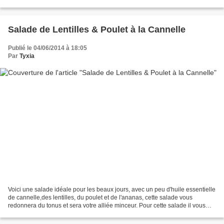
pour que le sucre glace ne...
Salade de Lentilles & Poulet à la Cannelle
Publié le 04/06/2014 à 18:05
Par
Tyxia
Voici une salade idéale pour les beaux jours, avec un peu d'huile essentielle
de cannelle,des lentilles, du poulet et de l'ananas, cette salade vous
redonnera du tonus et sera votre alliée minceur. Pour cette salade il vous
faudra : 4 blancs de poulet...