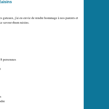
aisins
es gateaux, j'ai eu envie de rendre hommage à nos parents et
ke saveur rhum raisins.
 8 personnes
n
t
s
udre