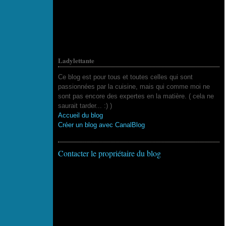
Ladylettante
Ce blog est pour tous et toutes celles qui sont
passionnées par la cuisine, mais qui comme moi ne
sont pas encore des expertes en la matière. ( cela ne
saurait tarder... :) )
Accueil du blog
Créer un blog avec CanalBlog
Contacter le propriétaire du blog