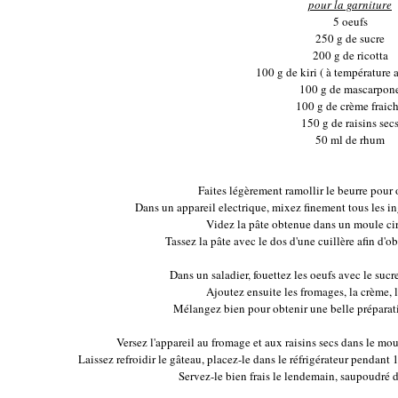
pour la garniture
5 oeufs
250 g de sucre
200 g de ricotta
100 g de kiri ( à température 
100 g de mascarpon
100 g de crème fraic
150 g de raisins sec
50 ml de rhum
Faites légèrement ramollir le beurre pou
Dans un appareil electrique, mixez finement tous les in
Videz la pâte obtenue dans un moule circ
Tassez la pâte avec le dos d'une cuillère afin d'o
Dans un saladier, fouettez les oeufs avec le suc
Ajoutez ensuite les fromages, la crème, l
Mélangez bien pour obtenir une belle préparat
Versez l'appareil au fromage et aux raisins secs dans le mou
Laissez refroidir le gâteau, placez-le dans le réfrigérateur pendant 
Servez-le bien frais le lendemain, saupoudré de