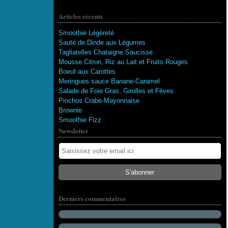
Articles récents
Smoothie Légèreté
Sauté de Dinde aux Légumes
Tagliatelles Chataigne Saucisse
Mousse Citron, Riz au Lait et Fruits Rouges
Boeuf aux Carottes
Meringues sauce Banane-Caramel
Salade de Foie Gras, Girolles et Fèves
Pinchos Crabe-Mayonnaise
Brownie
Smoothie Fizz
Newsletter
115 abonnés
Derniers commentaires