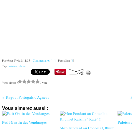
Posté par Tyxia à 11:35 -
Commentaires [
…
]
- Permalien [
#
]
Tags:
raisins
,
rhum
Vous aimez ?
0 vote
Ragout Portugais d'Agneau
Vous aimerez aussi :
Petit Gratin des Vendanges
Palets a
Mon Fondant au Chocolat, Rhum