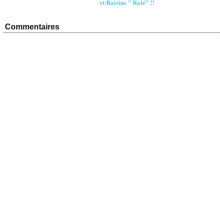
et Raisins " Raté" !!
Commentaires