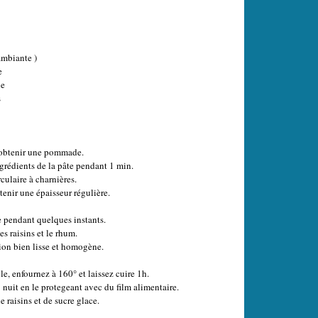
ambiante )
e
he
s
r obtenir une pommade.
grédients de la pâte pendant 1 min.
ulaire à charnières.
btenir une épaisseur régulière.
re pendant quelques instants.
es raisins et le rhum.
ion bien lisse et homogène.
le, enfournez à 160° et laissez cuire 1h.
1 nuit en le protegeant avec du film alimentaire.
 raisins et de sucre glace.