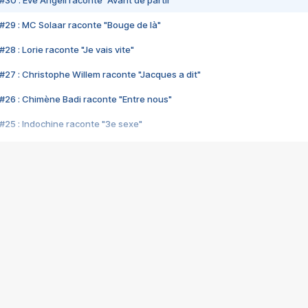
#30 : Eve Angeli raconte "Avant de partir"
#29 : MC Solaar raconte "Bouge de là"
28 : Lorie raconte "Je vais vite"
#27 : Christophe Willem raconte "Jacques a dit"
#26 : Chimène Badi raconte "Entre nous"
#25 : Indochine raconte "3e sexe"
#24 : Zaho raconte "C'est chelou"
#23 : Patrick Bruel raconte "Au café des délices"
#22 : Kyo raconte "Le chemin"
#21 : Nolwenn Leroy raconte "Cassé"
#20 : Patrick Hernandez raconte "Born to be alive"
#19 : Lorie raconte "Près de moi"
#18 : Michael Jones raconte "A nos actes manqués" (avec Jean-Jacque