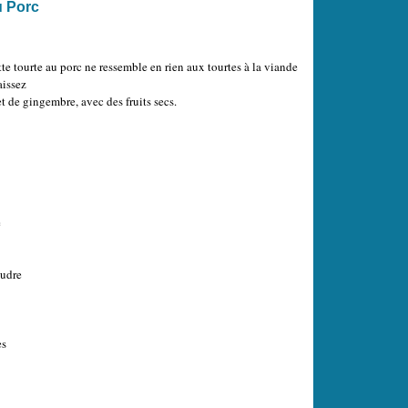
u Porc
tte tourte au porc ne ressemble en rien aux tourtes à la viande
issez
et de gingembre, avec des fruits secs.
é
oudre
es