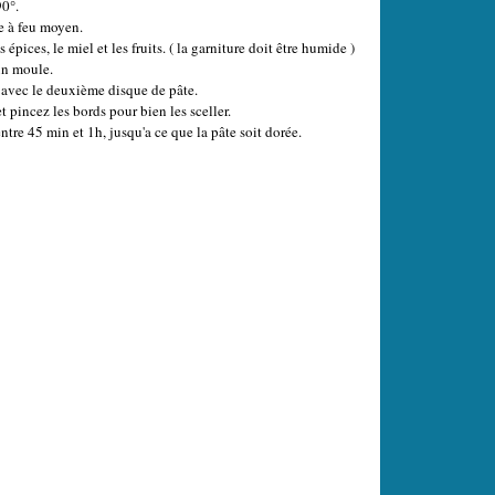
90°.
e à feu moyen.
épices, le miel et les fruits. ( la garniture doit être humide )
un moule.
le avec le deuxième disque de pâte.
t pincez les bords pour bien les sceller.
entre 45 min et 1h, jusqu'a ce que la pâte soit dorée.