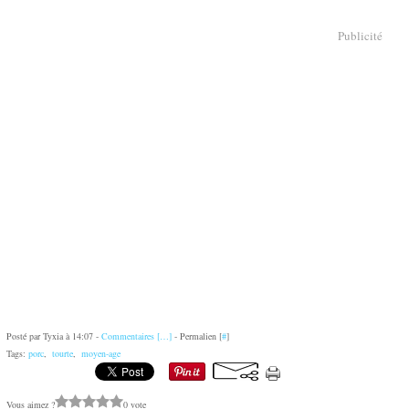
Publicité
Posté par Tyxia à 14:07 -
Commentaires [
…
]
- Permalien [
#
]
Tags:
porc
,
tourte
,
moyen-age
Vous aimez ?
0 vote