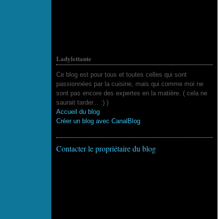
Ladylettante
Ce blog est pour tous et toutes celles qui sont
passionnées par la cuisine, mais qui comme moi ne
sont pas encore des expertes en la matière. ( cela ne
saurait tarder... :) )
Accueil du blog
Créer un blog avec CanalBlog
Contacter le propriétaire du blog