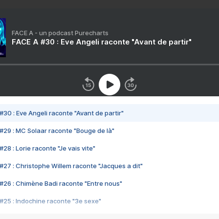
FACE A - un podcast Purecharts
FACE A #30 : Eve Angeli raconte "Avant de partir"
#30 : Eve Angeli raconte "Avant de partir"
#29 : MC Solaar raconte "Bouge de là"
28 : Lorie raconte "Je vais vite"
#27 : Christophe Willem raconte "Jacques a dit"
#26 : Chimène Badi raconte "Entre nous"
#25 : Indochine raconte "3e sexe"
#24 : Zaho raconte "C'est chelou"