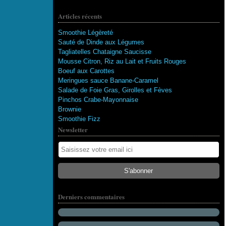
Articles récents
Smoothie Légèreté
Sauté de Dinde aux Légumes
Tagliatelles Chataigne Saucisse
Mousse Citron, Riz au Lait et Fruits Rouges
Boeuf aux Carottes
Meringues sauce Banane-Caramel
Salade de Foie Gras, Girolles et Fèves
Pinchos Crabe-Mayonnaise
Brownie
Smoothie Fizz
Newsletter
115 abonnés
Derniers commentaires