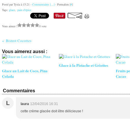
Posté par Tyxia à 15:21 -
Commentaires [
…
]
- Permalien [
#
]
Tags:
glace
,
pain d'épice
Vous aimez ?
0 vote
Bistrot Cocottes
Vous aimerez aussi :
Glace à la Pistache et Griottes
Glace au Lait de Coco, Pina
Fruits p
Colada
Cacao
Commentaires
L
laura
12/04/2016 16:31
cette crème glacée doit être délicieuse !