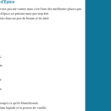
 d'Epice
eux pas me vanter, mais c'est l'une des meilleures glaces que
 d'épice est présent mais pas trop fort.
isés dans un peu de beurre et de miel.
n
 :
re
de
e
jusqu'a ce qu'ils blanchissent.
rème liquide et la gousse de vanille.