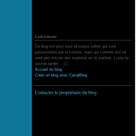
Ladylettante
Ce blog est pour tous et toutes celles qui sont
passionnées par la cuisine, mais qui comme moi ne
sont pas encore des expertes en la matière. ( cela ne
saurait tarder... :) )
Accueil du blog
Créer un blog avec CanalBlog
Contacter le propriétaire du blog