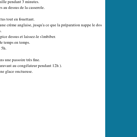
anille pendant 3 minutes.
es au dessus de la casserole.
tus tout en fouettant.
 une crème anglaise, jusqu'a ce que la préparation nappe le dos
.
pice dessus et laissez-le s'imbiber.
 de temps en temps.
 5h.
s une passoire très fine.
uparavant au congélateur pendant 12h ).
ne glace onctueuse.