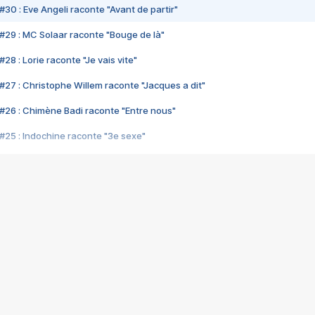
#30 : Eve Angeli raconte "Avant de partir"
#29 : MC Solaar raconte "Bouge de là"
28 : Lorie raconte "Je vais vite"
#27 : Christophe Willem raconte "Jacques a dit"
#26 : Chimène Badi raconte "Entre nous"
#25 : Indochine raconte "3e sexe"
#24 : Zaho raconte "C'est chelou"
#23 : Patrick Bruel raconte "Au café des délices"
#22 : Kyo raconte "Le chemin"
#21 : Nolwenn Leroy raconte "Cassé"
#20 : Patrick Hernandez raconte "Born to be alive"
#19 : Lorie raconte "Près de moi"
#18 : Michael Jones raconte "A nos actes manqués" (avec Jean-Jacque