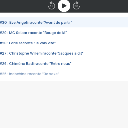
#30 : Eve Angeli raconte "Avant de partir"
#29 : MC Solaar raconte "Bouge de là"
28 : Lorie raconte "Je vais vite"
#27 : Christophe Willem raconte "Jacques a dit"
#26 : Chimène Badi raconte "Entre nous"
#25 : Indochine raconte "3e sexe"
#24 : Zaho raconte "C'est chelou"
#23 : Patrick Bruel raconte "Au café des délices"
#22 : Kyo raconte "Le chemin"
#21 : Nolwenn Leroy raconte "Cassé"
#20 : Patrick Hernandez raconte "Born to be alive"