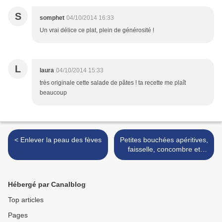
S
somphet
04/10/2014 16:33
Un vrai délice ce plat, plein de générosité !
L
laura
04/10/2014 15:33
très originale cette salade de pâtes ! ta recette me plaît
beaucoup
< Enlever la peau des fèves
Petites bouchées apéritives,
faisselle, concombre et
truite fumée >
Hébergé par Canalblog
Top articles
Pages