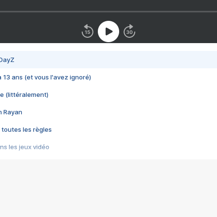
 DayZ
 a 13 ans (et vous l'avez ignoré)
e (littéralement)
im Rayan
 toutes les règles
s les jeux vidéo
us choquant de Rockstar ? - Le scandale BULLY
e plus moche de Steam
du RÊVE tourne au CAUCHEMAR
pendant 8 heures