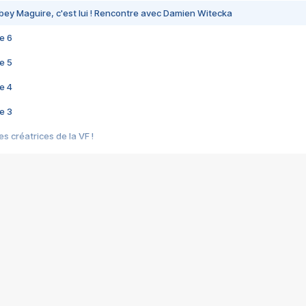
bey Maguire, c'est lui ! Rencontre avec Damien Witecka
e 6
e 5
e 4
e 3
s créatrices de la VF !
e 2
e 1
e Mektoub My Love arrive enfin ! Rencontre avec Shaïn Boumedine et Sal
i : après Toni en famille
elle réalise le bouleversant Dites lui que je l'aime
ais ! Rencontre autour de Vie privée de Rebecca Zlotowski