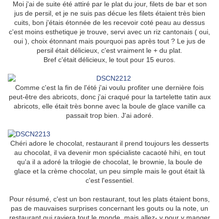
Moi j'ai de suite été attiré par le plat du jour, filets de bar et son
jus de persil, et je ne suis pas décue les filets étaient très bien
cuits, bon j'étais étonnée de les recevoir coté peau au dessus
c'est moins esthetique je trouve, servi avec un riz cantonais ( oui,
oui ), choix étonnant mais pourquoi pas après tout ? Le jus de
persil était délicieux, c'est vraiment le + du plat.
Bref c'était délicieux, le tout pour 15 euros.
Comme c'est la fin de l'été j'ai voulu profiter une dernière fois
peut-être des abricots, donc j'ai craqué pour la tartelette tatin aux
abricots, elle était très bonne avec la boule de glace vanille ca
passait trop bien. J'ai adoré.
Chéri adore le chocolat, restaurant il prend toujours les desserts
au chocolat, il va devenir mon spécialiste cacaoté hihi, en tout
qu'a il a adoré la trilogie de chocolat, le brownie, la boule de
glace et la crème chocolat, un peu simple mais le gout était là
c'est l'essentiel.
Pour résumé, c'est un bon restaurant, tout les plats étaient bons,
pas de mauvaises surprises concernant les gouts ou la note, un
restaurant qui raviera tout le monde, mais allez- y pour y manger