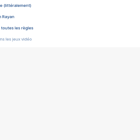
e (littéralement)
im Rayan
 toutes les règles
s les jeux vidéo
us choquant de Rockstar ? - Le scandale BULLY
e plus moche de Steam
du RÊVE tourne au CAUCHEMAR
pendant 8 heures
it… à tort
umiliés par un jeu vidéo
ire - Final Fantasy 8
ti un empire - Age of Empires