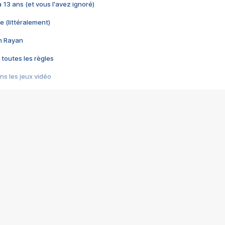
 a 13 ans (et vous l'avez ignoré)
e (littéralement)
im Rayan
 toutes les règles
s les jeux vidéo
us choquant de Rockstar ? - Le scandale BULLY
e plus moche de Steam
du RÊVE tourne au CAUCHEMAR
pendant 8 heures
it… à tort
umiliés par un jeu vidéo
ire - Final Fantasy 8
ti un empire - Age of Empires