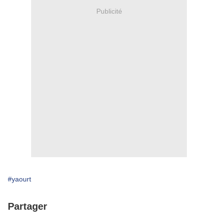
Publicité
#yaourt
Partager