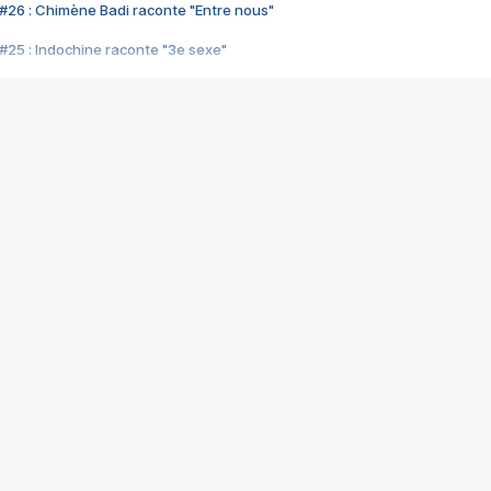
#26 : Chimène Badi raconte "Entre nous"
#25 : Indochine raconte "3e sexe"
#24 : Zaho raconte "C'est chelou"
#23 : Patrick Bruel raconte "Au café des délices"
#22 : Kyo raconte "Le chemin"
#21 : Nolwenn Leroy raconte "Cassé"
#20 : Patrick Hernandez raconte "Born to be alive"
#19 : Lorie raconte "Près de moi"
#18 : Michael Jones raconte "A nos actes manqués" (avec Jean-Jacque
#17 : Khaled raconte "Aïcha"
#16 : Corneille raconte "Parce qu'on vient de loin"
#15 : Indochine raconte "L'aventurier"
14 : Lorie raconte "Sur un air latino"