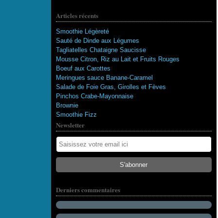
Articles récents
Smoothie Légèreté
Sauté de Dinde aux Légumes
Tagliatelles Chataigne Saucisse
Mousse Citron, Riz au Lait et Fruits Rouges
Boeuf aux Carottes
Meringues sauce Banane-Caramel
Salade de Foie Gras, Girolles et Fèves
Pinchos Crabe-Mayonnaise
Brownie
Smoothie Fizz
Newsletter
115 abonnés
Derniers commentaires