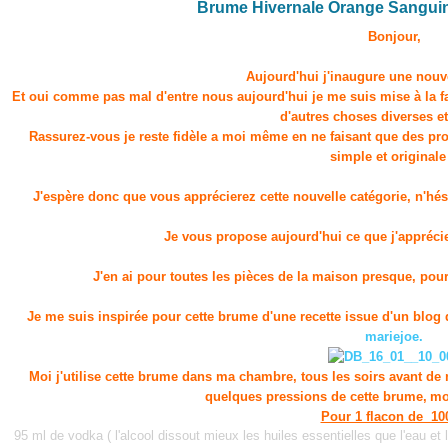
Brume Hivernale Orange Sanguine
Bonjour,
Aujourd'hui j'inaugure une nouve
Et oui comme pas mal d'entre nous aujourd'hui je me suis mise à la fa
d'autres choses diverses et 
Rassurez-vous je reste fidèle a moi même en ne faisant que des pro
simple et originale 
J'espère donc que vous apprécierez cette nouvelle catégorie, n'hés
Je vous propose aujourd'hui ce que j'apprécie 
J'en ai pour toutes les pièces de la maison presque, pour l
Je me suis inspirée pour cette brume d'une recette issue d'un blog q
mariejoe.
Moi j'utilise cette brume dans ma chambre, tous les soirs avant de 
quelques pressions de cette brume
,
mo
Pour 1 flacon de 10
95 ml de vodka ( l'alcool dissout mieux les huiles essentielles que l'eau et 