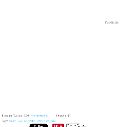
Publicité
Posté par Tyxia à 17:04 -
Commentaires [
…
]
- Permalien [
#
]
Tags:
brume
,
clou de girofle
,
orange sanguine