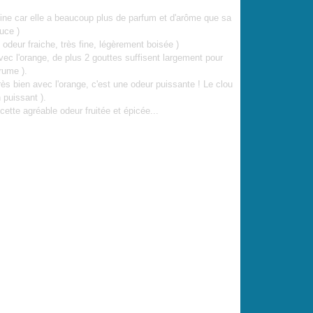
guine car elle a beaucoup plus de parfum et d'arôme que sa
uce )
e odeur fraiche, très fine, légèrement boisée )
avec l'orange, de plus 2 gouttes suffisent largement pour
rume ).
très bien avec l'orange, c'est une odeur puissante ! Le clou
n puissant ).
ette agréable odeur fruitée et épicée...