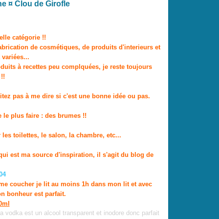
 ¤ Clou de Girofle
lle catégorie !!
brication de cosmétiques, de produits d'interieurs et
variées...
duits à recettes peu complquées, je reste toujours
!!
itez pas à me dire si c'est une bonne idée ou pas.
le plus faire : des brumes !!
es toilettes, le salon, la chambre, etc...
ui est ma source d'inspiration, il s'agit du blog de
me coucher je lit au moins 1h dans mon lit et avec
n bonheur est parfait.
0ml
la vodka est un alcool transparent et inodore donc parfait