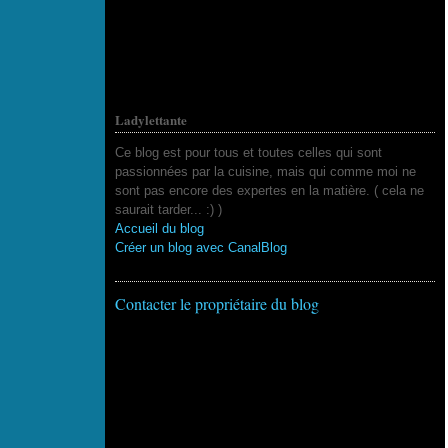
Ladylettante
Ce blog est pour tous et toutes celles qui sont
passionnées par la cuisine, mais qui comme moi ne
sont pas encore des expertes en la matière. ( cela ne
saurait tarder... :) )
Accueil du blog
Créer un blog avec CanalBlog
Contacter le propriétaire du blog