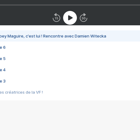
bey Maguire, c'est lui ! Rencontre avec Damien Witecka
e 6
e 5
e 4
e 3
s créatrices de la VF !
e 2
e 1
e Mektoub My Love arrive enfin ! Rencontre avec Shaïn Boumedine et Sal
i : après Toni en famille