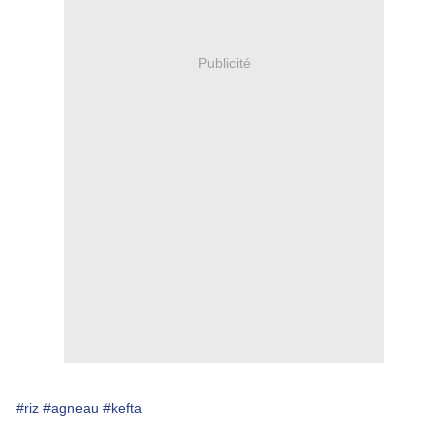
Publicité
#riz
#agneau
#kefta