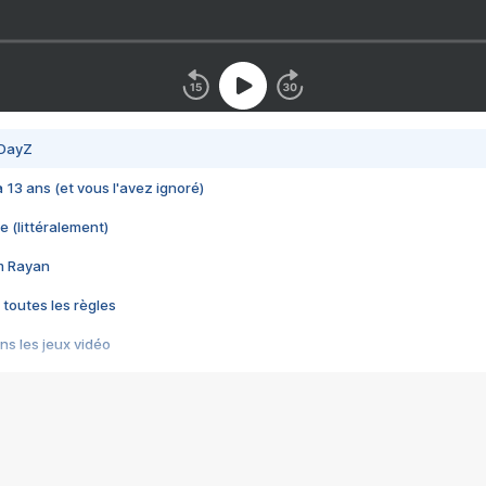
 DayZ
 a 13 ans (et vous l'avez ignoré)
e (littéralement)
im Rayan
 toutes les règles
s les jeux vidéo
us choquant de Rockstar ? - Le scandale BULLY
e plus moche de Steam
du RÊVE tourne au CAUCHEMAR