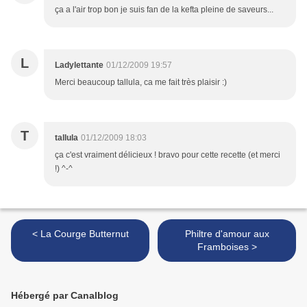
ça a l'air trop bon je suis fan de la kefta pleine de saveurs...
L
Ladylettante
01/12/2009 19:57
Merci beaucoup tallula, ca me fait très plaisir :)
T
tallula
01/12/2009 18:03
ça c'est vraiment délicieux ! bravo pour cette recette (et merci
!) ^-^
< La Courge Butternut
Philtre d'amour aux
Framboises >
Hébergé par Canalblog