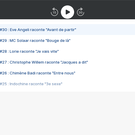
#30 : Eve Angeli raconte "Avant de partir"
#29 : MC Solaar raconte "Bouge de là"
28 : Lorie raconte "Je vais vite"
#27 : Christophe Willem raconte "Jacques a dit"
#26 : Chimène Badi raconte "Entre nous"
#25 : Indochine raconte "3e sexe"
#24 : Zaho raconte "C'est chelou"
#23 : Patrick Bruel raconte "Au café des délices"
#22 : Kyo raconte "Le chemin"
#21 : Nolwenn Leroy raconte "Cassé"