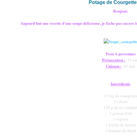
Potage de Courgette
Bonjour,
Aujourd'hui une recette d'une soupe délicieuse, je lâche pas encore les
Pour 6 personnes
Préparation :
15 mi
Cuisson :
45 min
Ingrédients
1,5 kg de courgette
2 l d'eau
120 g de riz comple
1 gousse d'ail
1 oignon
1 feuille de laurier
1 branche de thym