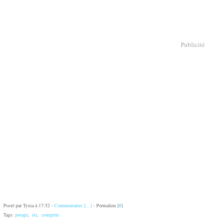
Publicité
Posté par Tyxia à 17:52 -
Commentaires [
…
]
- Permalien [
#
]
Tags:
potage
,
riz
,
courgette