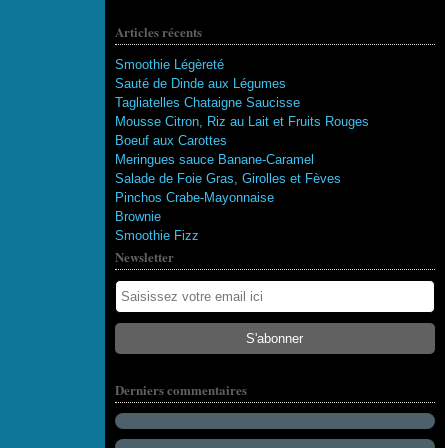
Articles récents
Smoothie Légèreté
Sauté de Dinde aux Légumes
Tagliatelles Chataigne Saucisse
Mousse Citron, Riz au Lait et Fruits Rouges
Boeuf aux Carottes
Meringues sauce Banane-Caramel
Salade de Foie Gras, Girolles et Fèves
Pinchos Crabe-Mayonnaise
Brownie
Smoothie Fizz
Newsletter
115 abonnés
Derniers commentaires