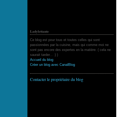
Ladylettante
Ce blog est pour tous et toutes celles qui sont
passionnées par la cuisine, mais qui comme moi ne
sont pas encore des expertes en la matière. ( cela ne
saurait tarder... :) )
Accueil du blog
Créer un blog avec CanalBlog
Contacter le propriétaire du blog