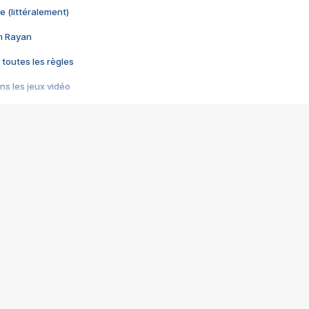
e (littéralement)
im Rayan
 toutes les règles
s les jeux vidéo
us choquant de Rockstar ? - Le scandale BULLY
e plus moche de Steam
du RÊVE tourne au CAUCHEMAR
pendant 8 heures
it… à tort
umiliés par un jeu vidéo
ire - Final Fantasy 8
ti un empire - Age of Empires