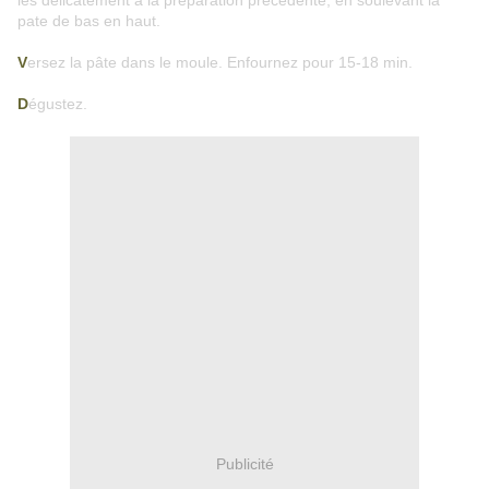
les délicatement à la préparation précédente, en soulevant la
pate de bas en haut.
V
ersez la pâte dans le moule. Enfournez pour 15-18 min.
D
égustez.
Publicité