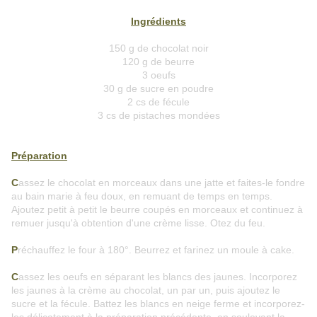
Ingrédients
150 g de chocolat noir
120 g de beurre
3 oeufs
30 g de sucre en poudre
2 cs de fécule
3 cs de pistaches mondées
Préparation
C
assez le chocolat en morceaux dans une jatte et faites-le fondre
au bain marie à feu doux, en remuant de temps en temps.
Ajoutez petit à petit le beurre coupés en morceaux et continuez à
remuer jusqu'à obtention d'une crème lisse. Otez du feu.
P
réchauffez le four à 180°. Beurrez et farinez un moule à cake.
C
assez les oeufs en séparant les blancs des jaunes. Incorporez
les jaunes à la crème au chocolat, un par un, puis ajoutez le
sucre et la fécule. Battez les blancs en neige ferme et incorporez-