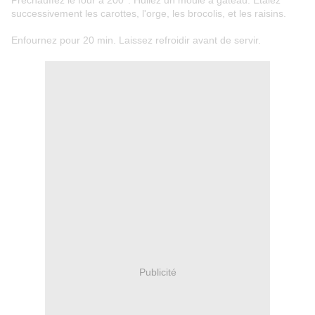
Préchauffez le four à 200°. Huilez un moule à gateau. Etalez
successivement les carottes, l'orge, les brocolis, et les raisins.
Enfournez pour 20 min. Laissez refroidir avant de servir.
Publicité