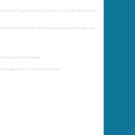
z-les sur la grille du four et faites-les cuire 20 min environ,
ousse d'ail épluchée, du sel et du poivre puis mettez dans une
 min sans cesser de remuer.
s le fromage blanc en fouettant vivement.