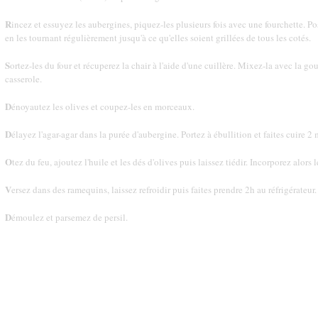
R
incez et essuyez les aubergines, piquez-les plusieurs fois avec une fourchette. Pose
en les tournant régulièrement jusqu'à ce qu'elles soient grillées de tous les cotés.
S
ortez-les du four et récuperez la chair à l'aide d'une cuillère. Mixez-la avec la g
casserole.
D
énoyautez les olives et coupez-les en morceaux.
D
élayez l'agar-agar dans la purée d'aubergine. Portez à ébullition et faites cuire 2
O
tez du feu, ajoutez l'huile et les dés d'olives puis laissez tiédir. Incorporez alor
V
ersez dans des ramequins, laissez refroidir puis faites prendre 2h au réfrigérateur.
D
émoulez et parsemez de persil.