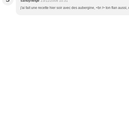
sandyneige
23/11/2008 10:31
j'ai fait une recette hier soir avec des aubergine, <br /> ton flan aussi