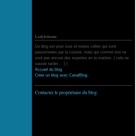
Ladylettante
Ce blog est pour tous et toutes celles qui sont
passionnées par la cuisine, mais qui comme moi ne
sont pas encore des expertes en la matière. ( cela ne
saurait tarder... :) )
Accueil du blog
Créer un blog avec CanalBlog
Contacter le propriétaire du blog