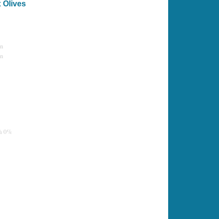
 Olives
n
in
 à 0%