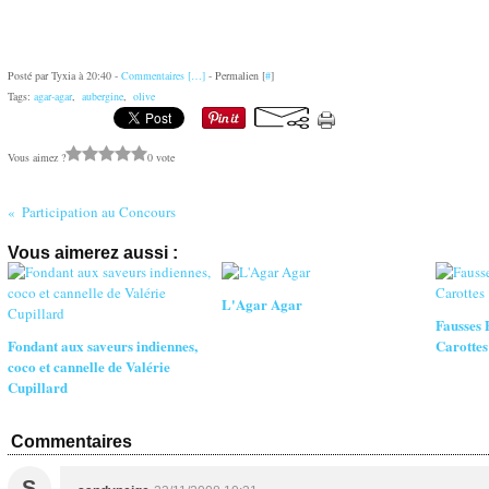
Posté par Tyxia à 20:40 -
Commentaires [
…
]
- Permalien [
#
]
Tags:
agar-agar
,
aubergine
,
olive
Vous aimez ?
0 vote
Participation au Concours
Vous aimerez aussi :
L'Agar Agar
Fausses 
Fondant aux saveurs indiennes,
Carottes
coco et cannelle de Valérie
Cupillard
Commentaires
S