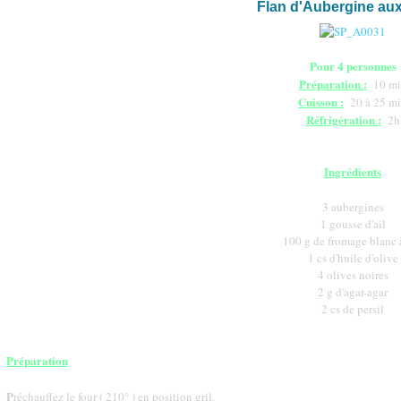
Flan d'Aubergine aux
Pour 4 personnes
Préparation :
10 mi
Cuisson :
20 à 25 m
Réfrigération :
2h
Ingrédients
3 aubergines
1 gousse d'ail
100 g de fromage blanc
1 cs d'huile d'olive
4 olives noires
2 g d'agar-agar
2 cs de persil
Préparation
P
réchauffez le four ( 210° ) en position gril.