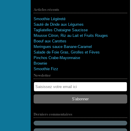
Articles récents
Smoothie Légèreté
Sauté de Dinde aux Légumes
Tagliatelles Chataigne Saucisse
Mousse Citron, Riz au Lait et Fruits Rouges
Boeuf aux Carottes
Meringues sauce Banane-Caramel
Salade de Foie Gras, Girolles et Fèves
Pinchos Crabe-Mayonnaise
Brownie
Smoothie Fizz
Newsletter
115 abonnés
Derniers commentaires